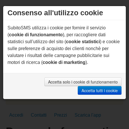
Consenso all'utilizzo cookie
Home
SubitoSMS utilizza i cookie per fornire il servizio
Servizi SMS
(
cookie di funzionamento
), per raccogliere dati
statistici sull'utilizzo del sito (
cookie statistici
) e cookie
Gateway SMS
sulle preferenze di acquisto dei clienti nonchè per
valutare i risultati delle campagne pubblicitarie sui
Acquista SMS
motori di ricerca (
cookie di marketing
).
Aiuto
Sei un programmatore ?
Per te supporto prioritario, aiuto sul codice, API
Accetta solo i cookie di funzionamento
personalizzate, SMS per sviluppo gratuiti e molto
altro.
Accetta tutti i cookie
Scrivici subito
Accedi
Contatti
Prezzi
Scarica l'app