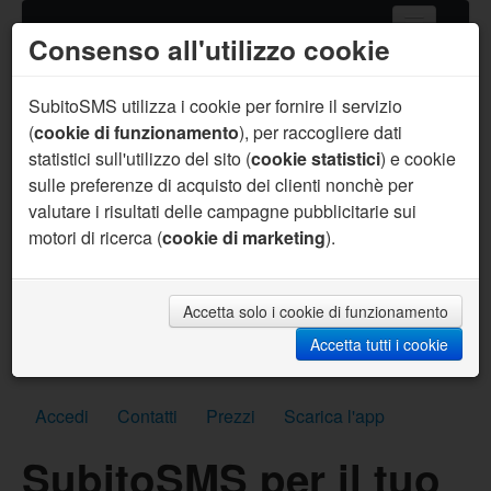
Consenso all'utilizzo cookie
Home
Servizi SMS
SubitoSMS utilizza i cookie per fornire il servizio
(
cookie di funzionamento
), per raccogliere dati
Gateway SMS
statistici sull'utilizzo del sito (
cookie statistici
) e cookie
sulle preferenze di acquisto dei clienti nonchè per
Acquista SMS
valutare i risultati delle campagne pubblicitarie sui
Aiuto
motori di ricerca (
cookie di marketing
).
Sei un programmatore ?
Per te supporto prioritario, aiuto sul codice, API
personalizzate, SMS per sviluppo gratuiti e molto
Accetta solo i cookie di funzionamento
altro.
Accetta tutti i cookie
Scrivici subito
Accedi
Contatti
Prezzi
Scarica l'app
SubitoSMS per il tuo