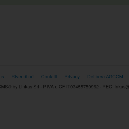
us
Rivenditori
Contatti
Privacy
Delibera AGCOM
MS® by Linkas Srl - P.IVA e CF IT03455750962 - PEC:linkas@p