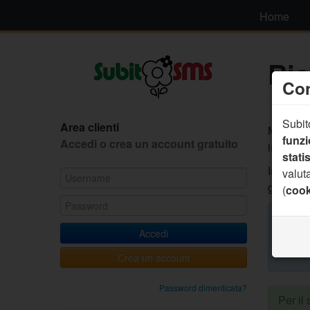
Home
Ri
Con
Subito
Area clienti
Mettiamo
funz
Accedi o crea un account gratuito
interattiv
statis
Inviando
valuta
gestirla
(
cook
Esem
rispon
Accedi
l'appu
Crea un account
Password dimenticata?
Per il