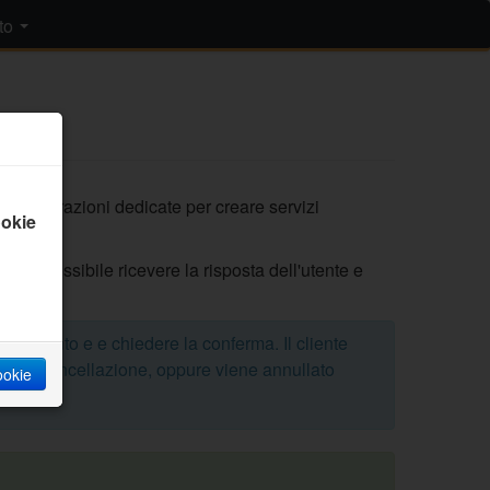
to
 su numerazioni dedicate per creare servizi
okie
ne è possibile ricevere la risposta dell'utente e
untamento e e chiedere la conferma. Il cliente
ella cancellazione, oppure viene annullato
cookie