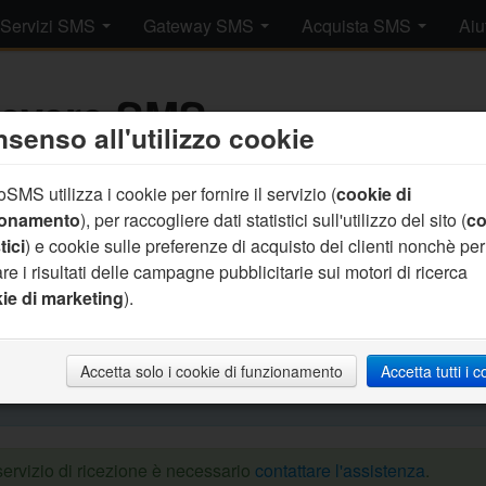
Servizi SMS
Gateway SMS
Acquista SMS
Aiu
cevere SMS
senso all'utilizzo cookie
SMS utilizza i cookie per fornire il servizio (
cookie di
 a disposizione dei nostri clienti la possibilità di ricevere SMS
ionamento
), per raccogliere dati statistici sull'utilizzo del sito (
co
i.
tici
) e cookie sulle preferenze di acquisto dei clienti nonchè per
 un messaggio (col gateway di invio), tramite il sistema di ricezio
re i risultati delle campagne pubblicitarie sui motori di ricerca
 in modo automatico.
ie di marketing
).
pio
Lo studio medico invia un SMS al cliente per ricordare l'app
de 'CANCELLA' ed il CUP dello studio medico viene informato d
Accetta solo i cookie di funzionamento
Accetta tutti i 
ntamento direttamente nel gestionale di studio.
 servizio di ricezione è necessario
contattare l'assistenza
.