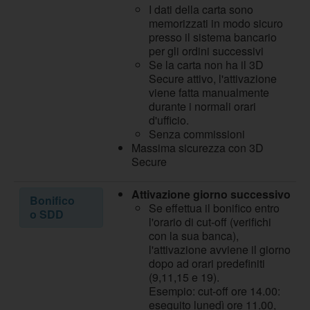
I dati della carta sono
memorizzati in modo sicuro
presso il sistema bancario
per gli ordini successivi
Se la carta non ha il 3D
Secure attivo, l'attivazione
viene fatta manualmente
durante i normali orari
d'ufficio.
Senza commissioni
Massima sicurezza con 3D
Secure
Attivazione giorno successivo
Bonifico
Se effettua il bonifico entro
o SDD
l'orario di cut-off (verifichi
con la sua banca),
l'attivazione avviene il giorno
dopo ad orari predefiniti
(9,11,15 e 19).
Esempio: cut-off ore 14.00:
eseguito lunedì ore 11.00,