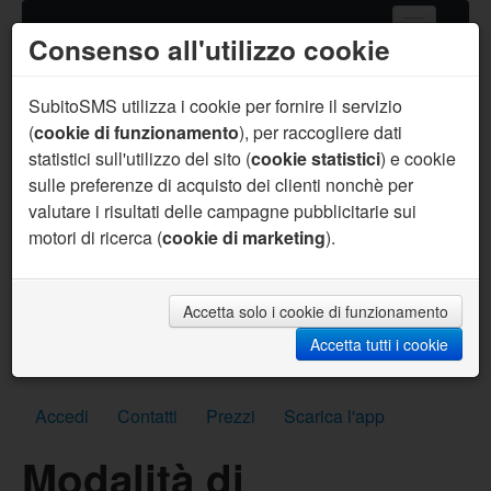
Consenso all'utilizzo cookie
Home
Servizi SMS
SubitoSMS utilizza i cookie per fornire il servizio
(
cookie di funzionamento
), per raccogliere dati
Gateway SMS
statistici sull'utilizzo del sito (
cookie statistici
) e cookie
sulle preferenze di acquisto dei clienti nonchè per
Acquista SMS
valutare i risultati delle campagne pubblicitarie sui
Aiuto
motori di ricerca (
cookie di marketing
).
Sei un programmatore ?
Per te supporto prioritario, aiuto sul codice, API
personalizzate, SMS per sviluppo gratuiti e molto
Accetta solo i cookie di funzionamento
altro.
Accetta tutti i cookie
Scrivici subito
Accedi
Contatti
Prezzi
Scarica l'app
Modalità di