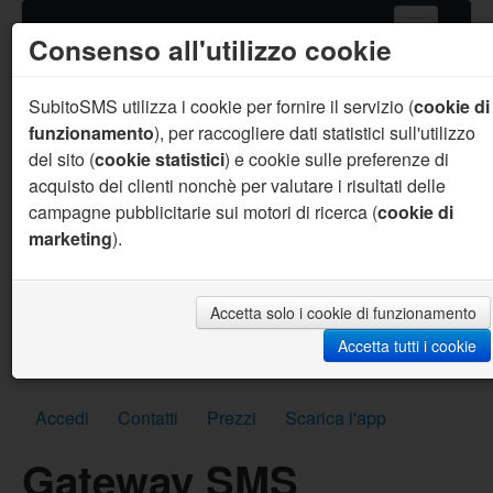
Consenso all'utilizzo cookie
Home
Servizi SMS
SubitoSMS utilizza i cookie per fornire il servizio (
cookie di
funzionamento
), per raccogliere dati statistici sull'utilizzo
Gateway SMS
del sito (
cookie statistici
) e cookie sulle preferenze di
acquisto dei clienti nonchè per valutare i risultati delle
Acquista SMS
campagne pubblicitarie sui motori di ricerca (
cookie di
Aiuto
marketing
).
Sei un programmatore ?
Per te supporto prioritario, aiuto sul codice, API
personalizzate, SMS per sviluppo gratuiti e molto
Accetta solo i cookie di funzionamento
altro.
Accetta tutti i cookie
Scrivici subito
Accedi
Contatti
Prezzi
Scarica l'app
Gateway SMS