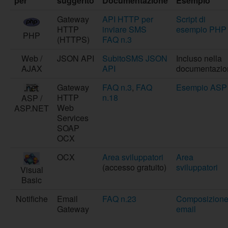
per
suggerito
Documentazione
Esempio
Gateway
API HTTP per
Script di
HTTP
inviare SMS
esempio PHP
PHP
(HTTPS)
FAQ n.3
Web /
JSON API
SubitoSMS JSON
Incluso nella
AJAX
API
documentazio
Gateway
FAQ n.3
,
FAQ
Esempio ASP
HTTP
n.18
ASP /
Web
ASP.NET
Services
SOAP
OCX
OCX
Area sviluppatori
Area
(accesso gratuito)
sviluppatori
Visual
Basic
Notifiche
Email
FAQ n.23
Composizion
Gateway
email