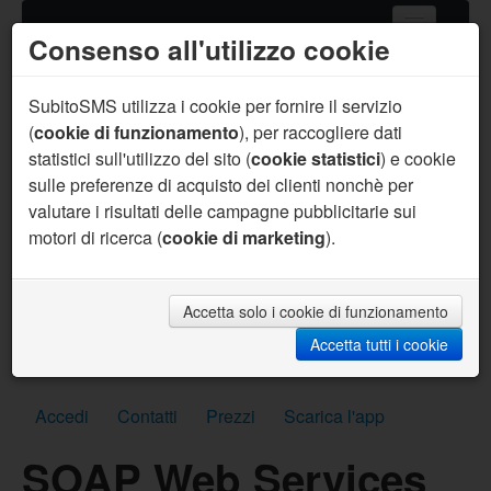
Consenso all'utilizzo cookie
Home
Servizi SMS
SubitoSMS utilizza i cookie per fornire il servizio
(
cookie di funzionamento
), per raccogliere dati
Gateway SMS
statistici sull'utilizzo del sito (
cookie statistici
) e cookie
sulle preferenze di acquisto dei clienti nonchè per
Acquista SMS
valutare i risultati delle campagne pubblicitarie sui
Aiuto
motori di ricerca (
cookie di marketing
).
Sei un programmatore ?
Per te supporto prioritario, aiuto sul codice, API
personalizzate, SMS per sviluppo gratuiti e molto
Accetta solo i cookie di funzionamento
altro.
Accetta tutti i cookie
Scrivici subito
Accedi
Contatti
Prezzi
Scarica l'app
SOAP Web Services