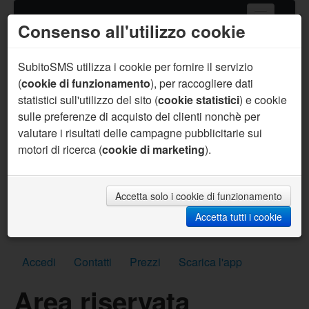
Consenso all'utilizzo cookie
Home
Servizi SMS
SubitoSMS utilizza i cookie per fornire il servizio
(
cookie di funzionamento
), per raccogliere dati
Gateway SMS
statistici sull'utilizzo del sito (
cookie statistici
) e cookie
sulle preferenze di acquisto dei clienti nonchè per
Acquista SMS
valutare i risultati delle campagne pubblicitarie sui
Aiuto
motori di ricerca (
cookie di marketing
).
Sei un programmatore ?
Per te supporto prioritario, aiuto sul codice, API
personalizzate, SMS per sviluppo gratuiti e molto
Accetta solo i cookie di funzionamento
altro.
Accetta tutti i cookie
Scrivici subito
Accedi
Contatti
Prezzi
Scarica l'app
Area riservata