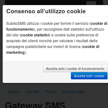
Consenso all'utilizzo cookie
Home
Servizi SMS
SubitoSMS utilizza i cookie per fornire il servizio (
cookie di
funzionamento
), per raccogliere dati statistici sull'utilizzo
Gateway SMS
del sito (
cookie statistici
) e cookie sulle preferenze di
acquisto dei clienti nonchè per valutare i risultati delle
Acquista SMS
campagne pubblicitarie sui motori di ricerca (
cookie di
Aiuto
marketing
).
Sei un programmatore ?
Per te supporto prioritario, aiuto sul codice, API
personalizzate, SMS per sviluppo gratuiti e molto
Accetta solo i cookie di funzionamento
altro.
Accetta tutti i cookie
Scrivici subito
Accedi
Contatti
Prezzi
Scarica l'app
Gateway SMS