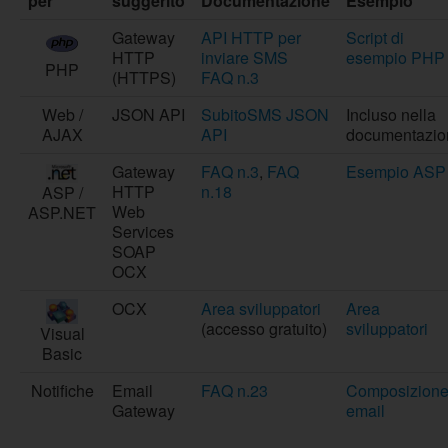
per
suggerito
Documentazione
Esempio
Gateway
API HTTP per
Script di
HTTP
inviare SMS
esempio PHP
PHP
(HTTPS)
FAQ n.3
Web /
JSON API
SubitoSMS JSON
Incluso nella
AJAX
API
documentazio
Gateway
FAQ n.3
,
FAQ
Esempio ASP
HTTP
n.18
ASP /
Web
ASP.NET
Services
SOAP
OCX
OCX
Area sviluppatori
Area
(accesso gratuito)
sviluppatori
Visual
Basic
Notifiche
Email
FAQ n.23
Composizion
Gateway
email