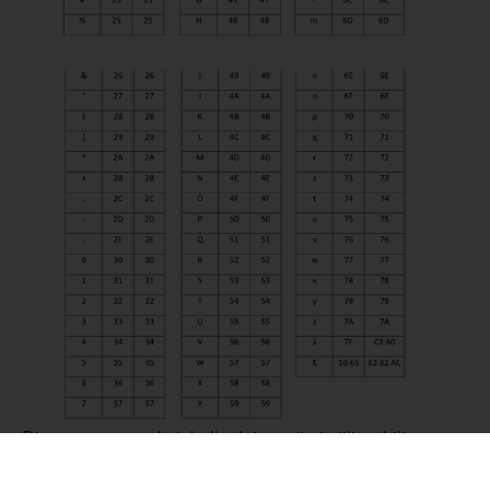
Di conseguenza, la tabella dei caratteri utilizzabili
organizzata secondo la codifica ETSI è la seguente.