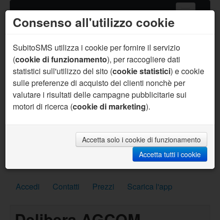
Consenso all'utilizzo cookie
Home
Servizi SMS
SubitoSMS utilizza i cookie per fornire il servizio
(
cookie di funzionamento
), per raccogliere dati
Gateway SMS
statistici sull'utilizzo del sito (
cookie statistici
) e cookie
sulle preferenze di acquisto dei clienti nonchè per
Acquista SMS
valutare i risultati delle campagne pubblicitarie sui
Aiuto
motori di ricerca (
cookie di marketing
).
Sei un programmatore ?
Per te supporto prioritario, aiuto sul codice, API
personalizzate, SMS per sviluppo gratuiti e molto
Accetta solo i cookie di funzionamento
altro.
Accetta tutti i cookie
Scrivici subito
Accedi
Contatti
Prezzi
Scarica l'app
Delibera AGCOM