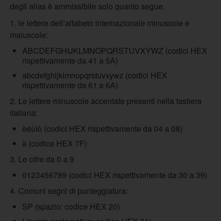
degli alias è ammissibile solo quanto segue.
1. le lettere dell’alfabeto internazionale minuscole e
maiuscole:
ABCDEFGHIJKLMNOPQRSTUVXYWZ (codici HEX
rispettivamente da 41 a 5A)
abcdefghijklmnopqrstuvxywz (codici HEX
rispettivamente da 61 a 6A)
2. Le lettere minuscole accentate presenti nella tastiera
italiana:
èéùìò (codici HEX rispettivamente da 04 a 08)
à (codice HEX 7F)
3. Le cifre da 0 a 9
0123456789 (codici HEX rispettivamente da 30 a 39)
4. Comuni segni di punteggiatura:
SP (spazio: codice HEX 20)