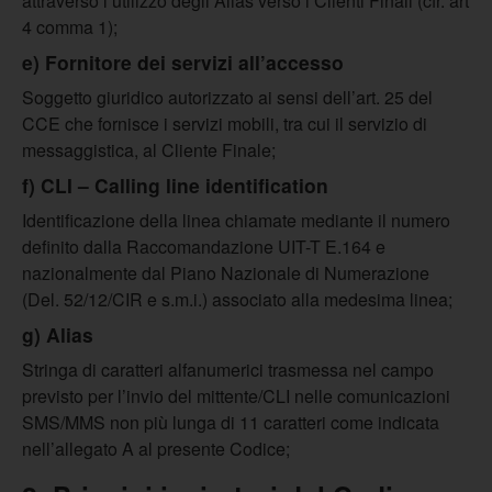
attraverso l’utilizzo degli Alias verso i Clienti Finali (cfr. art
4 comma 1);
e) Fornitore dei servizi all’accesso
Soggetto giuridico autorizzato ai sensi dell’art. 25 del
CCE che fornisce i servizi mobili, tra cui il servizio di
messaggistica, al Cliente Finale;
f) CLI – Calling line identification
Identificazione della linea chiamate mediante il numero
definito dalla Raccomandazione UIT-T E.164 e
nazionalmente dal Piano Nazionale di Numerazione
(Del. 52/12/CIR e s.m.i.) associato alla medesima linea;
g) Alias
Stringa di caratteri alfanumerici trasmessa nel campo
previsto per l’invio del mittente/CLI nelle comunicazioni
SMS/MMS non più lunga di 11 caratteri come indicata
nell’allegato A al presente Codice;