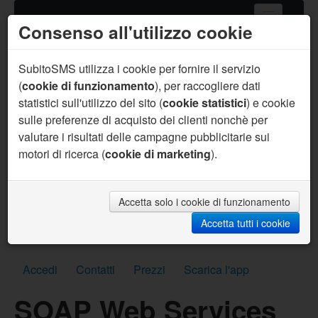
Consenso all'utilizzo cookie
Home
Servizi SMS
SubitoSMS utilizza i cookie per fornire il servizio
(
cookie di funzionamento
), per raccogliere dati
Gateway SMS
statistici sull'utilizzo del sito (
cookie statistici
) e cookie
sulle preferenze di acquisto dei clienti nonchè per
Acquista SMS
valutare i risultati delle campagne pubblicitarie sui
Aiuto
motori di ricerca (
cookie di marketing
).
Sei un programmatore ?
Per te supporto prioritario, aiuto sul codice, API
personalizzate, SMS per sviluppo gratuiti e molto
Accetta solo i cookie di funzionamento
altro.
Accetta tutti i cookie
Scrivici subito
Accedi
Contatti
Prezzi
Scarica l'app
SOAP Web Services