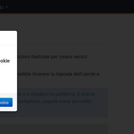
to
 su numerazioni dedicate per creare servizi
okie
ne è possibile ricevere la risposta dell'utente e
untamento e e chiedere la conferma. Il cliente
ella cancellazione, oppure viene annullato
cookie