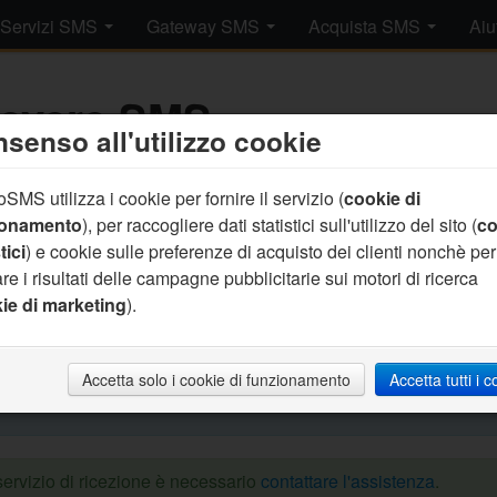
Servizi SMS
Gateway SMS
Acquista SMS
Aiu
cevere SMS
senso all'utilizzo cookie
SMS utilizza i cookie per fornire il servizio (
cookie di
 a disposizione dei nostri clienti la possibilità di ricevere SMS
ionamento
), per raccogliere dati statistici sull'utilizzo del sito (
co
i.
tici
) e cookie sulle preferenze di acquisto dei clienti nonchè per
 un messaggio (col gateway di invio), tramite il sistema di ricezio
re i risultati delle campagne pubblicitarie sui motori di ricerca
 in modo automatico.
ie di marketing
).
pio
Lo studio medico invia un SMS al cliente per ricordare l'app
de 'CANCELLA' ed il CUP dello studio medico viene informato d
Accetta solo i cookie di funzionamento
Accetta tutti i 
ntamento direttamente nel gestionale di studio.
 servizio di ricezione è necessario
contattare l'assistenza
.