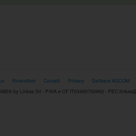
us
Rivenditori
Contatti
Privacy
Delibera AGCOM
MS® by Linkas Srl - P.IVA e CF IT03455750962 - PEC:linkas@p