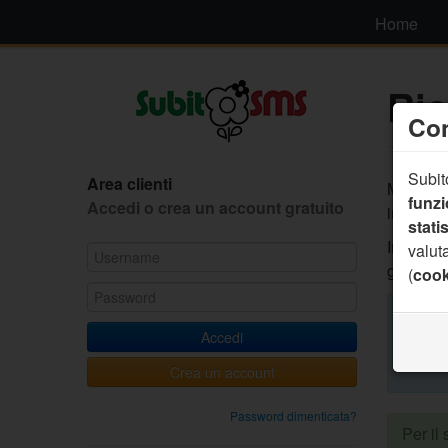
Home
Ri
Con
Subito
Area clienti
Mettiamo
funz
Accedi o crea un account gratuito
interattiv
statis
Inviando
valuta
gestirla
(
cook
Esem
rispon
Accedi
l'appu
Crea un account
Password dimenticata?
Per il