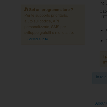
Inc
Sei un programmatore ?
Capa
Per te supporto prioritario,
HTT
aiuto sul codice, API
personalizzate, SMS per
sviluppo gratuiti e molto altro.
Scrivici subito
I 
in
In rel
About 