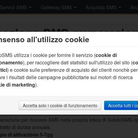
Servizi SMS
Gateway SMS
Acquista SMS
Aiu
cezione SMS numerazion
senso all'utilizzo cookie
Aggiungi al c
SMS utilizza i cookie per fornire il servizio (
cookie di
ionamento
), per raccogliere dati statistici sull'utilizzo del sito (
co
Prezzo pacche
tici
) e cookie sulle preferenze di acquisto dei clienti nonchè per
(658.80 IVA Incl
re i risultati delle campagne pubblicitarie sui motori di ricerca
Prezzo SMS: n
ie di marketing
).
(n.a. IVA Incl.)
Accetta solo i cookie di funzionamento
Accetta tutti i 
razione per ricevere SMS nella propria Inbox di SubitoSMS op
ratto di durata annuale.
po di attivazione 5-7gg