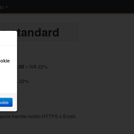
to
e standard
arrello
okie
tto: 540.00
+ IVA 22%
.)
.a.
+ IVA 22%
cookie
pure tramite inoltro HTTPS o Email.