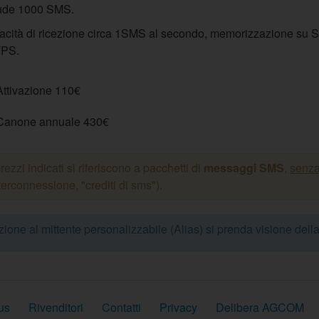
lude 1000 SMS.
cità di ricezione circa 1SMS al secondo, memorizzazione su S
PS.
Attivazione 110€
Canone annuale 430€
prezzi indicati si riferiscono a pacchetti di
messaggi SMS
,
senza
terconnessione, "crediti di sms").
azione al mittente personalizzabile (Alias) si prenda visione dell
us
Rivenditori
Contatti
Privacy
Delibera AGCOM