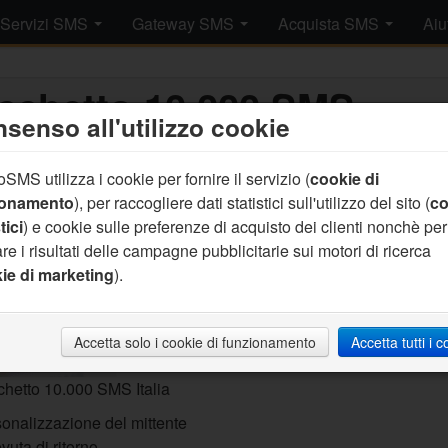
Servizi SMS
Gateway SMS
Acquista SMS
Aiu
cchetto 10.000 SMS
senso all'utilizzo cookie
Aggiungi al c
SMS utilizza i cookie per fornire il servizio (
cookie di
ionamento
), per raccogliere dati statistici sull'utilizzo del sito (
co
Prezzo pacche
tici
) e cookie sulle preferenze di acquisto dei clienti nonchè per
(826.99 IVA Incl
re i risultati delle campagne pubblicitarie sui motori di ricerca
Prezzo SMS: 6
ie di marketing
).
(8.27 €cent/SMS
Accetta solo i cookie di funzionamento
Accetta tutti i 
hetto 10.000 SMS Italia
onalizzazione del mittente
vuta di ritorno