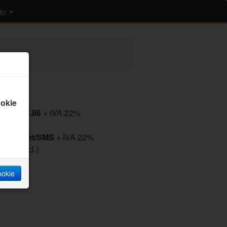
to
arrello
okie
tto: 677.86
+ IVA 22%
.)
.78 €cent/SMS
+ IVA 22%
 IVA Incl.)
cookie