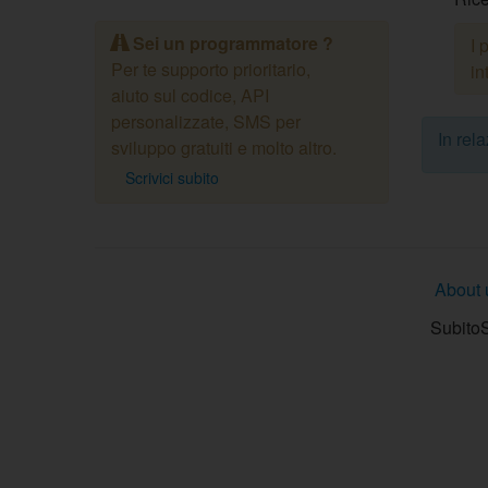
Sei un programmatore ?
I 
Per te supporto prioritario,
in
aiuto sul codice, API
personalizzate, SMS per
In rel
sviluppo gratuiti e molto altro.
Scrivici subito
About 
SubitoS