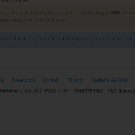
prezzi indicati si riferiscono a pacchetti di
messaggi SMS
,
senza
terconnessione, "crediti di sms").
azione al mittente personalizzabile (Alias) si prenda visione dell
us
Rivenditori
Contatti
Privacy
Delibera AGCOM
MS® by Linkas Srl - P.IVA e CF IT03455750962 - PEC:linkas@p