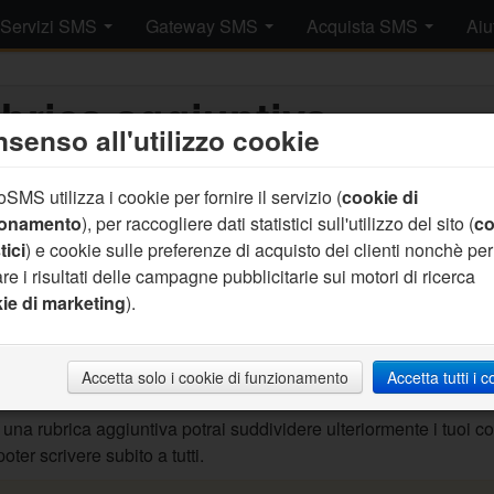
Servizi SMS
Gateway SMS
Acquista SMS
Aiu
brica aggiuntiva
senso all'utilizzo cookie
Aggiungi al c
SMS utilizza i cookie per fornire il servizio (
cookie di
ionamento
), per raccogliere dati statistici sull'utilizzo del sito (
co
Prezzo pacche
tici
) e cookie sulle preferenze di acquisto dei clienti nonchè per
(17.76 IVA Incl.
re i risultati delle campagne pubblicitarie sui motori di ricerca
Prezzo SMS: n
ie di marketing
).
(n.a. IVA Incl.)
Accetta solo i cookie di funzionamento
Accetta tutti i 
una rubrica aggiuntiva potrai suddividere ulteriormente i tuoi c
poter scrivere subito a tutti.