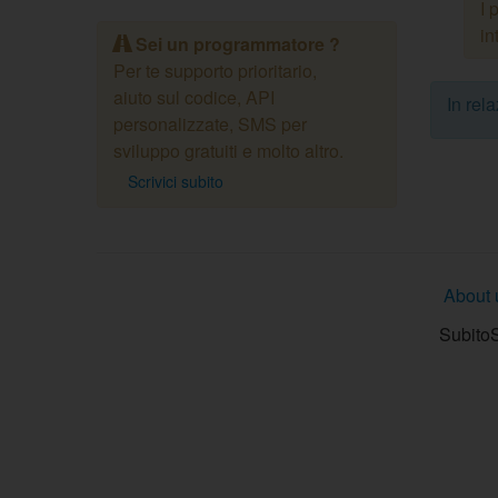
I 
in
Sei un programmatore ?
Per te supporto prioritario,
aiuto sul codice, API
In rel
personalizzate, SMS per
sviluppo gratuiti e molto altro.
Scrivici subito
About 
SubitoS