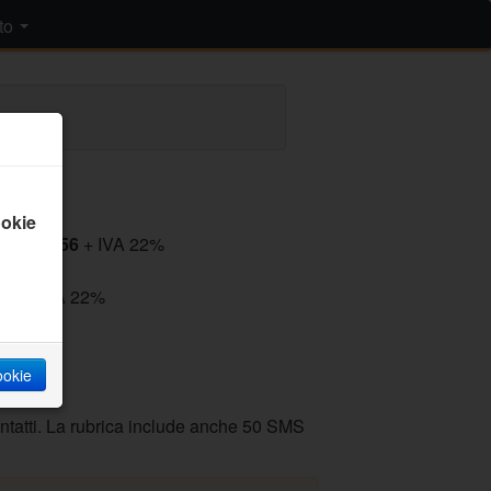
to
arrello
okie
tto: 14.56
+ IVA 22%
)
.a.
+ IVA 22%
cookie
ontatti. La rubrica include anche 50 SMS