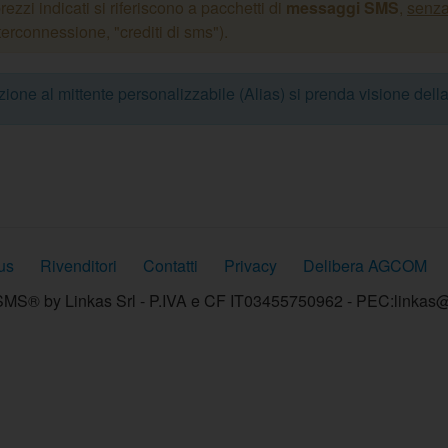
prezzi indicati si riferiscono a pacchetti di
messaggi SMS
,
senza
terconnessione, "crediti di sms").
azione al mittente personalizzabile (Alias) si prenda visione dell
us
Rivenditori
Contatti
Privacy
Delibera AGCOM
MS® by Linkas Srl - P.IVA e CF IT03455750962 - PEC:linkas@p