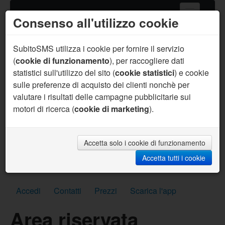
Consenso all'utilizzo cookie
Home
Servizi SMS
SubitoSMS utilizza i cookie per fornire il servizio
(
cookie di funzionamento
), per raccogliere dati
Gateway SMS
statistici sull'utilizzo del sito (
cookie statistici
) e cookie
sulle preferenze di acquisto dei clienti nonchè per
Acquista SMS
valutare i risultati delle campagne pubblicitarie sui
Aiuto
motori di ricerca (
cookie di marketing
).
Sei un programmatore ?
Per te supporto prioritario, aiuto sul codice, API
personalizzate, SMS per sviluppo gratuiti e molto
Accetta solo i cookie di funzionamento
altro.
Accetta tutti i cookie
Scrivici subito
Accedi
Contatti
Prezzi
Scarica l'app
Area riservata