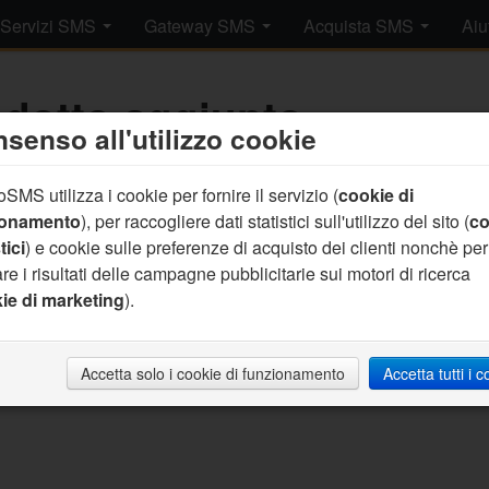
Servizi SMS
Gateway SMS
Acquista SMS
Aiu
dotto aggiunto.
senso all'utilizzo cookie
SMS utilizza i cookie per fornire il servizio (
cookie di
rrettamente aggiunto un prodotto al tuo carrello.
clicca qui per c
ionamento
), per raccogliere dati statistici sull'utilizzo del sito (
co
tici
) e cookie sulle preferenze di acquisto dei clienti nonchè per
re i risultati delle campagne pubblicitarie sui motori di ricerca
ie di marketing
).
Accetta solo i cookie di funzionamento
Accetta tutti i 