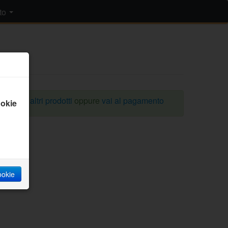
to
omprare altri prodotti
oppure
vai al pagamento
okie
cookie