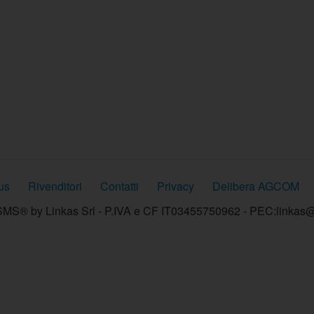
us
Rivenditori
Contatti
Privacy
Delibera AGCOM
MS® by Linkas Srl - P.IVA e CF IT03455750962 - PEC:linkas@p