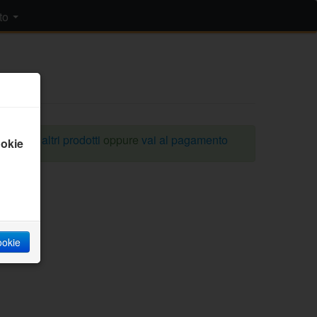
to
omprare altri prodotti
oppure
vai al pagamento
okie
cookie