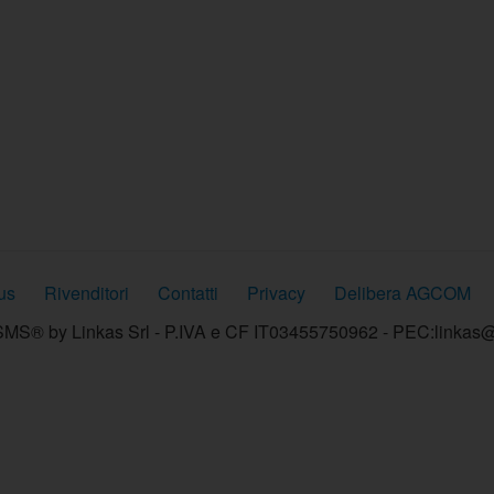
us
Rivenditori
Contatti
Privacy
Delibera AGCOM
MS® by Linkas Srl - P.IVA e CF IT03455750962 - PEC:linkas@p