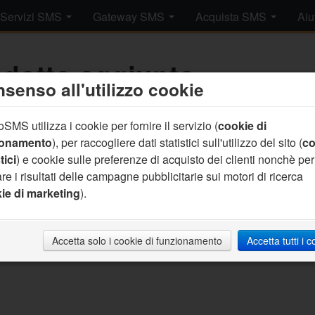
Servizi SMS
Gateway SMS
Acquista SMS
Aiu
dotto aggiunto.
senso all'utilizzo cookie
SMS utilizza i cookie per fornire il servizio (
cookie di
rrettamente aggiunto un prodotto al tuo carrello.
clicca qui per c
ionamento
), per raccogliere dati statistici sull'utilizzo del sito (
co
tici
) e cookie sulle preferenze di acquisto dei clienti nonchè per
re i risultati delle campagne pubblicitarie sui motori di ricerca
ie di marketing
).
Accetta solo i cookie di funzionamento
Accetta tutti i 